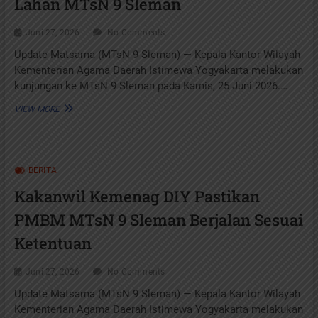
Lahan MTsN 9 Sleman
Juni 27, 2026
No Comments
Update Matsama (MTsN 9 Sleman) — Kepala Kantor Wilayah
Kementerian Agama Daerah Istimewa Yogyakarta melakukan
kunjungan ke MTsN 9 Sleman pada Kamis, 25 Juni 2026.…
KAKANWIL
VIEW MORE
KEMENAG
DIY
TINJAU
ASET
BERITA
BMN
DAN
Kakanwil Kemenag DIY Pastikan
DORONG
KEPASTIAN
PMBM MTsN 9 Sleman Berjalan Sesuai
STATUS
LAHAN
Ketentuan
MTSN
9
Juni 27, 2026
No Comments
SLEMAN
Update Matsama (MTsN 9 Sleman) — Kepala Kantor Wilayah
Kementerian Agama Daerah Istimewa Yogyakarta melakukan