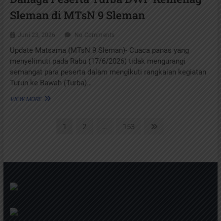
LEPAS
IBU
Sleman di MTsN 9 Sleman
NUR
IMANAH
Juni 23, 2026
No Comments
MEMASUKI
MASA
Update Matsama (MTsN 9 Sleman)- Cuaca panas yang
PURNATUGAS
menyelimuti pada Rabu (17/6/2026) tidak mengurangi
semangat para peserta dalam mengikuti rangkaian kegiatan
Turun ke Bawah (Turba)…
TEH
VIEW MORE
POCI
ANEKA
Paginasi
RASA
Page
Page
Page
Next
1
2
…
153
JADI
page
pos
PELEPAS
DAHAGA
PESERTA
TURBA
DWP
KEMENAG
SLEMAN
DI
MTSN