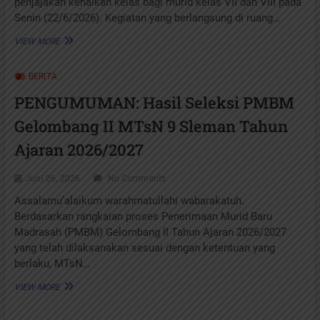
penjajakan kenaikan kelas bagi murid kelas VII dan VIII pada
Senin (22/6/2026). Kegiatan yang berlangsung di ruang…
RAPAT
VIEW MORE
PENJAJAKAN
KENAIKAN
BERITA
KELAS
MTSN
PENGUMUMAN: Hasil Seleksi PMBM
9
SLEMAN
Gelombang II MTsN 9 Sleman Tahun
BAHAS
CAPAIAN
Ajaran 2026/2027
BELAJAR
MURID
Juni 26, 2026
No Comments
KELAS
VII
Assalamu’alaikum warahmatullahi wabarakatuh.
DAN
Berdasarkan rangkaian proses Penerimaan Murid Baru
VIII
Madrasah (PMBM) Gelombang II Tahun Ajaran 2026/2027
yang telah dilaksanakan sesuai dengan ketentuan yang
berlaku, MTsN…
PENGUMUMAN:
VIEW MORE
HASIL
SELEKSI