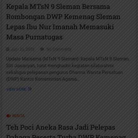
DWP
Kepala MTsN 9 Sleman Bersama
KEMENAG
SLEMAN
Rombongan DWP Kemenag Sleman
LAKUKAN
SILATURAHIM
Lepas Ibu Nur Imanah Memasuki
KHURMAT
HAJI
Masa Purnatugas
KE
KEDIAMAN
Juni 23, 2026
No Comments
IBU
UKAH
Update Matsama (MTsN 9 Sleman)- Kepala MTsN 9 Sleman,
Siti Juwariyah, turut menghadiri kegiatan silaturahmi
sekaligus pelepasan pengurus Dharma Wanita Persatuan
(DWP) Kantor Kementerian Agama…
KEPALA
VIEW MORE
MTSN
9
SLEMAN
BERSAMA
BERITA
ROMBONGAN
DWP
Teh Poci Aneka Rasa Jadi Pelepas
KEMENAG
SLEMAN
Dahaga Peserta Turba DWP Kemenag