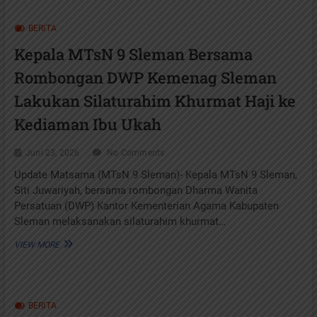
PMBM
GELOMBANG
BERITA
II
MTSN
Kepala MTsN 9 Sleman Bersama
9
SLEMAN
Rombongan DWP Kemenag Sleman
TAHUN
AJARAN
Lakukan Silaturahim Khurmat Haji ke
2026/2027
Kediaman Ibu Ukah
Juni 23, 2026
No Comments
Update Matsama (MTsN 9 Sleman)- Kepala MTsN 9 Sleman,
Siti Juwariyah, bersama rombongan Dharma Wanita
Persatuan (DWP) Kantor Kementerian Agama Kabupaten
Sleman melaksanakan silaturahim khurmat…
KEPALA
VIEW MORE
MTSN
9
SLEMAN
BERSAMA
BERITA
ROMBONGAN