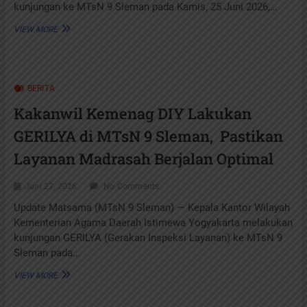
kunjungan ke MTsN 9 Sleman pada Kamis, 25 Juni 2026,…
KAKANWIL
VIEW MORE
KEMENAG
DIY
PASTIKAN
PMBM
BERITA
MTSN
9
Kakanwil Kemenag DIY Lakukan
SLEMAN
BERJALAN
GERILYA di MTsN 9 Sleman, Pastikan
SESUAI
KETENTUAN
Layanan Madrasah Berjalan Optimal
Juni 27, 2026
No Comments
Update Matsama (MTsN 9 Sleman) — Kepala Kantor Wilayah
Kementerian Agama Daerah Istimewa Yogyakarta melakukan
kunjungan GERILYA (Gerakan Inspeksi Layanan) ke MTsN 9
Sleman pada…
KAKANWIL
VIEW MORE
KEMENAG
DIY