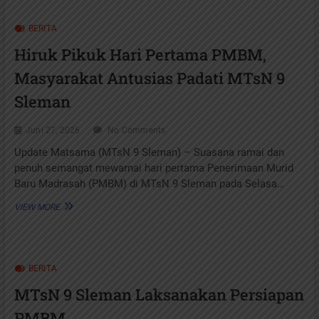
LAKUKAN
GERILYA
BERITA
DI
MTSN
Hiruk Pikuk Hari Pertama PMBM,
9
SLEMAN,
Masyarakat Antusias Padati MTsN 9
PASTIKAN
LAYANAN
Sleman
MADRASAH
BERJALAN
Juni 27, 2026
No Comments
OPTIMAL
Update Matsama (MTsN 9 Sleman) – Suasana ramai dan
penuh semangat mewarnai hari pertama Penerimaan Murid
Baru Madrasah (PMBM) di MTsN 9 Sleman pada Selasa…
HIRUK
VIEW MORE
PIKUK
HARI
PERTAMA
PMBM,
BERITA
MASYARAKAT
ANTUSIAS
MTsN 9 Sleman Laksanakan Persiapan
PADATI
MTSN
PMBM