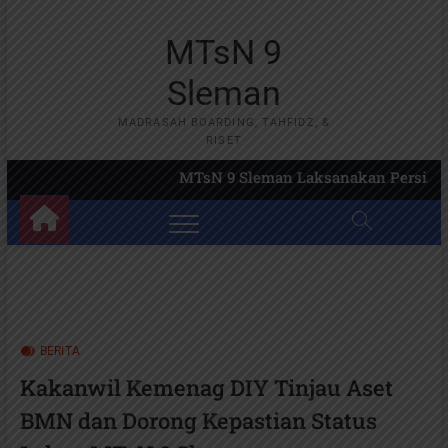
Skip
to
MTsN 9
content
Sleman
MADRASAH BOARDING, TAHFIDZ, &
RISET
MTsN 9 Sleman Laksanakan Persiapa
BERITA
Kakanwil Kemenag DIY Tinjau Aset
BMN dan Dorong Kepastian Status